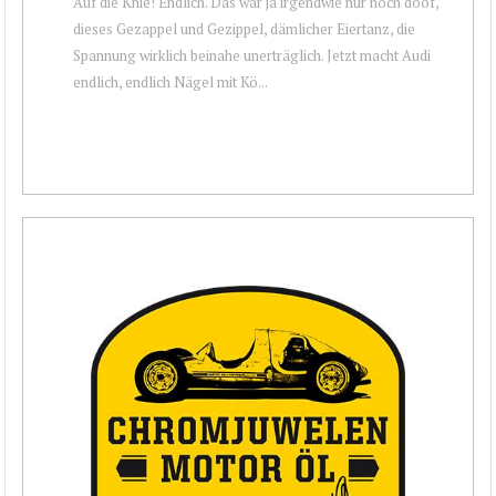
Auf die Knie! Endlich. Das war ja irgendwie nur noch doof,
dieses Gezappel und Gezippel, dämlicher Eiertanz, die
Spannung wirklich beinahe unerträglich. Jetzt macht Audi
endlich, endlich Nägel mit Kö...