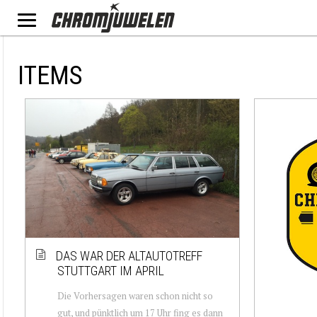
ITEMS
DAS WAR DER ALTAUTOTREFF
STUTTGART IM APRIL
Die Vorhersagen waren schon nicht so
gut, und pünktlich um 17 Uhr fing es dann