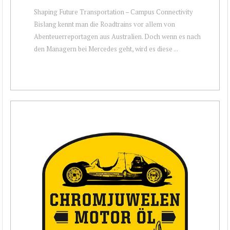
Shaping Future Transportation – Campus Connectivity
Bislang kennt man die Roadtrains vor allem von
Abenteuerreportagen aus Australien. Doch wenn es nach
den Managern bei Mercedes geht, wird es diese ...