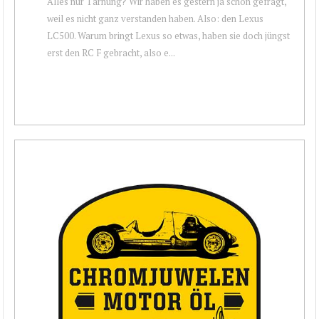
Alles nur Tarnung? Wir haben es gestern ja schon gefragt,
weil es nicht ganz verstanden haben. Also: den Lexus
LC500. Warum bringt Lexus so etwas, haben sie doch jüngst
erst den RC F gebracht, also e...