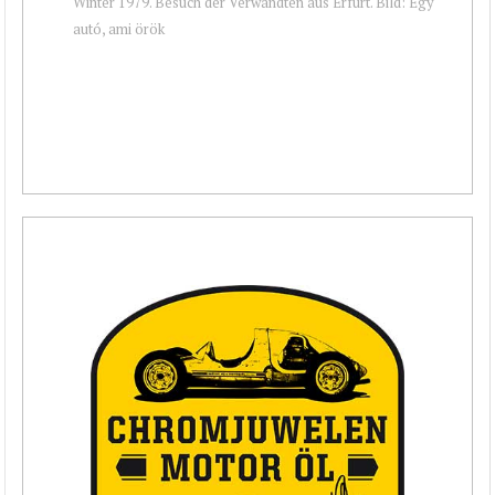
Winter 1979. Besuch der Verwandten aus Erfurt. Bild: Egy
autó, ami örök