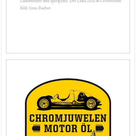
Lademeister und Spielplatz: Der Lada 2102 in Crowthorne.
Bild: Jono Barber